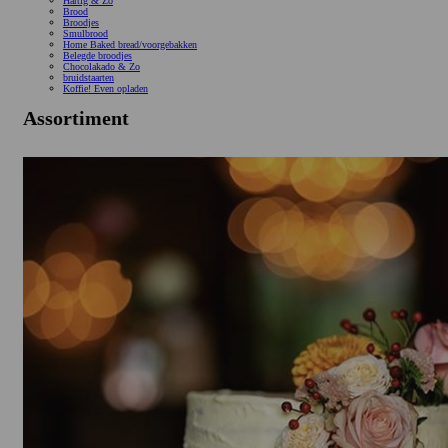
Hartig & Zo
Brood
Broodjes
Smulbrood
Home Baked bread/voorgebakken
Belegde broodjes
Chocolakado & Zo
bruidstaarten
Koffie! Even opladen
Assortiment