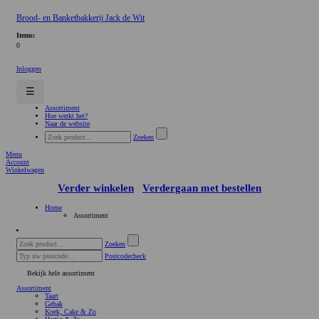
Brood- en Banketbakkerij Jack de Wit
Items:
0
Inloggen
☰
Assortiment
Hoe werkt het?
Naar de website
Zoeken
Menu
Account
Winkelwagen
Verder winkelen
Verdergaan met bestellen
Home
Assortiment
Zoeken
Postcodecheck
Bekijk hele assortiment
Assortiment
Taart
Gebak
Koek, Cake & Zo