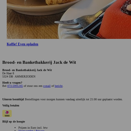
Koffie! Even opladen
Brood- en Banketbakkerij Jack de Wit
Brood- en Banketbakkerij Jack de Wit
De Haar 8
5324 DB AMMERZODEN
Heeft u vragen?
Bel
073-5991245
of stuur ons een
e-mail
of
bericht
.
Uiterste besteltijd
Bestellingen voor morgen kunnen vandaag uiterlijk tot 21:00 uur geplaatst worden.
Veilig betalen
Blijf op de hoogte
Prijzen in Euro incl. btw
Voorwaarden
|
Privacy