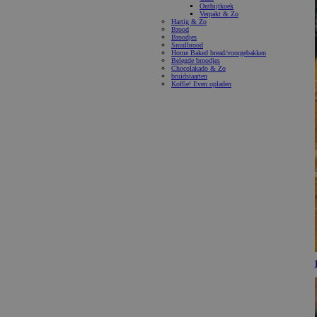
Ontbijtkoek
Verpakt & Zo
Hartig & Zo
Brood
Broodjes
Smulbrood
Home Baked bread/voorgebakken
Belegde broodjes
Chocolakado & Zo
bruidstaarten
Koffie! Even opladen