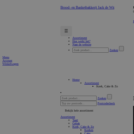
Brood- en Banketbakkerij Jack de Wit
☰
Assortiment
Hoe werkt het?
Naar de website
Zoeken
Menu
Account
Winkelwagen
Home
Assortiment
Koek, Cake & Zo
Zoeken
Postcodecheck
Bekijk hele assortiment
Assortiment
Taart
Gebak
Koek, Cake & Zo
Koeken
Cake