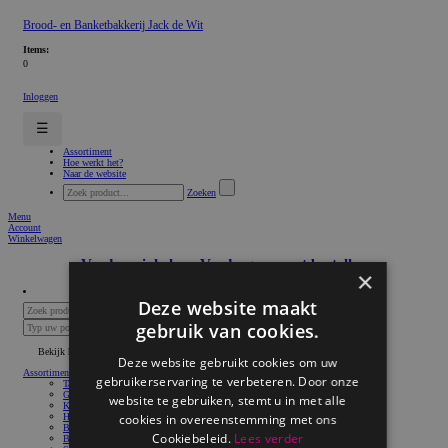
Brood- en Banketbakkerij Jack de Wit
Items:
0
Inloggen
☰
Assortiment
Hoe werkt het?
Naar de website
Zoeken
Menu
Account
Winkelwagen
Verder winkelen
Verdergaan met bestellen
×
Deze website maakt
Zoeken
gebruik van cookies.
Postcodecheck
Bekijk hele assortiment
Deze website gebruikt cookies om uw
Assortiment
gebruikerservaring te verbeteren. Door onze
Taart
Gebak
website te gebruiken, stemt u in met alle
Koek, Cake & Zo
Hartig & Zo
cookies in overeenstemming met ons
Brood
Cookiebeleid.
Lees verder
Broodjes