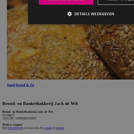
DETAILS WEERGEVEN
Strikt noodzakelijk
Prestatie
Targeting
Funct
Strikt noodzakelijke cookies maken de kernfunctionaliteiten v
website mogelijk, zoals gebruikersaanmelding en accountbehe
website kan niet goed worden gebruikt zonder de strikt noodz
cookies.
Naam
Aanbieder / Domein
Verva
ASP.NET_SessionId
Se
Microsoft Corporation
webshop.bakkerijjackdewit.nl
Smul brood & Zo
Brood- en Banketbakkerij Jack de Wit
Brood- en Banketbakkerij Jack de Wit
De Haar 8
5324 DB AMMERZODEN
Heeft u vragen?
Bel
073-5991245
of stuur ons een
e-mail
of
bericht
.