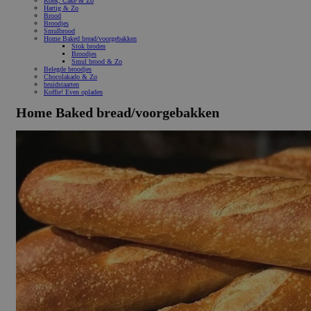
Koek, Cake & Zo
Hartig & Zo
Brood
Broodjes
Smulbrood
Home Baked bread/voorgebakken
Stok broden
Broodjes
Smul brood & Zo
Belegde broodjes
Chocolakado & Zo
bruidstaarten
Koffie! Even opladen
Home Baked bread/voorgebakken