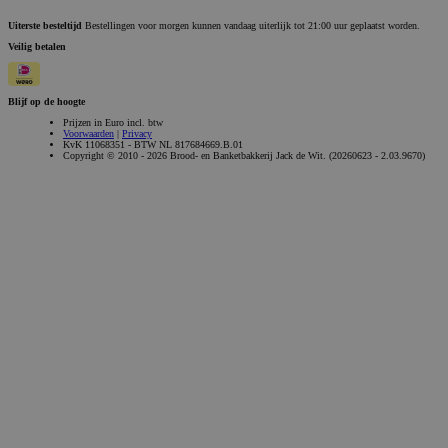
Uiterste besteltijd
Bestellingen voor morgen kunnen vandaag uiterlijk tot 21:00 uur geplaatst worden.
Veilig betalen
Blijf op de hoogte
Prijzen in Euro incl. btw
Voorwaarden
|
Privacy
KvK 11068351 - BTW NL 817684669.B.01
Copyright © 2010 - 2026 Brood- en Banketbakkerij Jack de Wit. (20260623 - 2.03.9670)