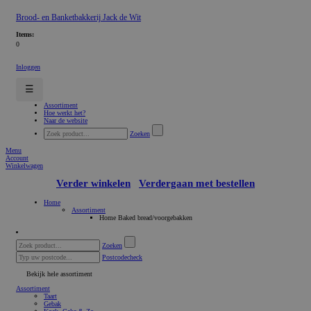
Brood- en Banketbakkerij Jack de Wit
Items:
0
Inloggen
☰
Assortiment
Hoe werkt het?
Naar de website
Zoeken
Menu
Account
Winkelwagen
Verder winkelen
Verdergaan met bestellen
Home
Assortiment
Home Baked bread/voorgebakken
Zoeken
Postcodecheck
Bekijk hele assortiment
Assortiment
Taart
Gebak