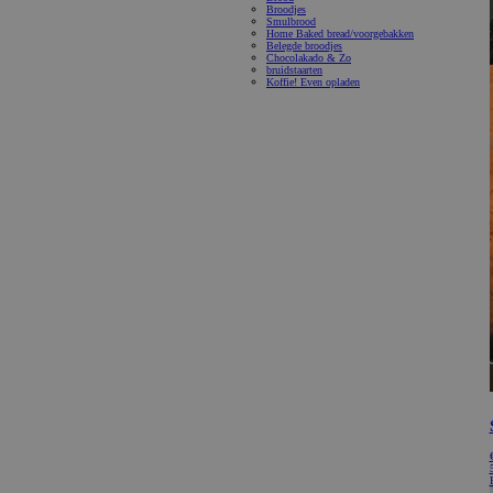
Broodjes
Smulbrood
Home Baked bread/voorgebakken
Belegde broodjes
Chocolakado & Zo
bruidstaarten
Koffie! Even opladen