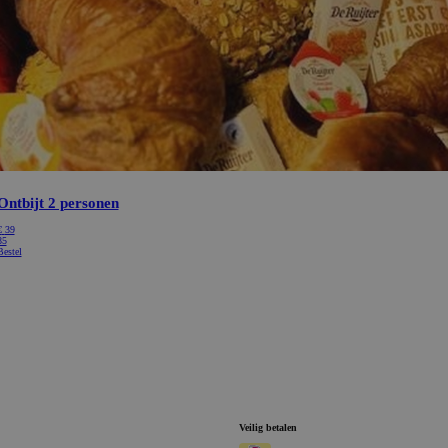
Ontbijt 2 personen
€
39
85
Bestel
Veilig betalen