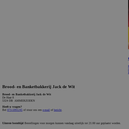
Brood- en Banketbakkerij Jack de Wit
Brood- en Banketbakkerij Jack de Wit
De Haar 8
5324 DB AMMERZODEN
Heeft u vragen?
Bel
073-5991245
of stuur ons een
e-mail
of
bericht
.
Uiterste besteltijd
Bestellingen voor morgen kunnen vandaag uiterlijk tot 21:00 uur geplaatst worden.