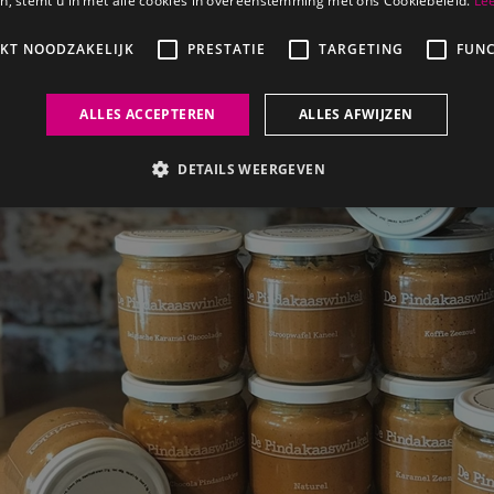
Pindakaas smaakjes
€
6
95
Bestel