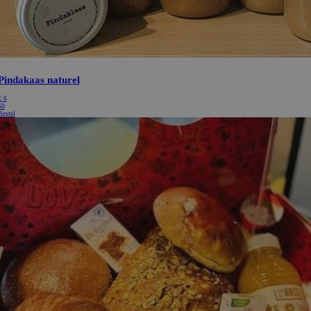
Pindakaas naturel
€
6
50
Bestel