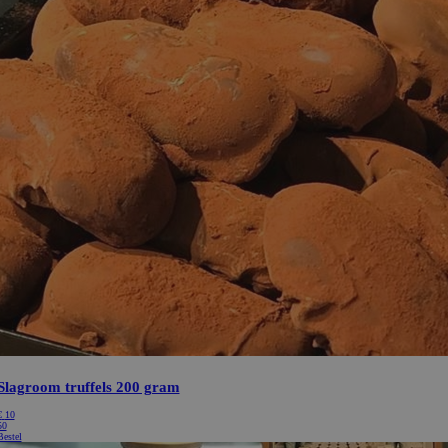
Slagroom truffels 200 gram
€
10
50
Bestel