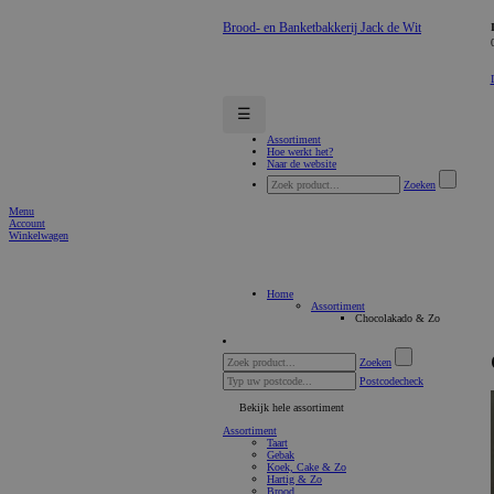
Brood- en Banketbakkerij Jack de Wit
☰
Assortiment
Hoe werkt het?
Naar de website
Zoeken
Menu
Account
Winkelwagen
Home
Assortiment
Chocolakado & Zo
Zoeken
Postcodecheck
Bekijk hele assortiment
Assortiment
Taart
Gebak
Koek, Cake & Zo
Hartig & Zo
Brood