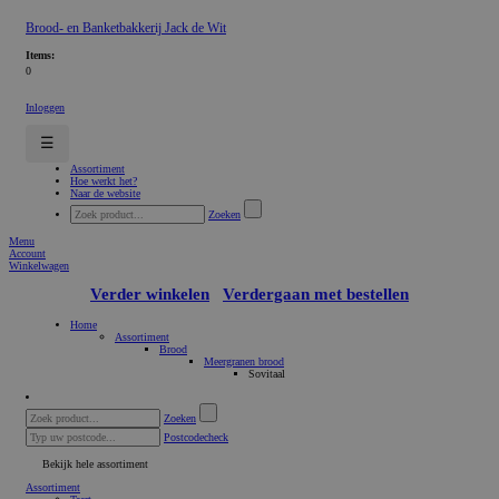
Brood- en Banketbakkerij Jack de Wit
Items:
0
Inloggen
☰
Assortiment
Hoe werkt het?
Naar de website
Zoeken
Menu
Account
Winkelwagen
Verder winkelen
Verdergaan met bestellen
Home
Assortiment
Brood
Meergranen brood
Sovitaal
Zoeken
Postcodecheck
Bekijk hele assortiment
Assortiment