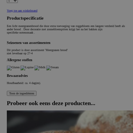
Voeg toe aan winkelmand
Productspecificatie
Een licht meergranenbrood die door extra toevoeging van roggebloem een langere versheid heeft als
ander brood . Door decoratie met zonnebloempitten krijgt het na het bakken zijn
specifieke notensmaak .
Seizoenen van assortimenten
Dit product is
door assortiment 'Meergranen brood'
niet leverbaar op 27-4
Allergene stoffen
Bewaaradvies
Houdbaarheid: ca. 4 dag(en).
Probeer ook eens deze producten...