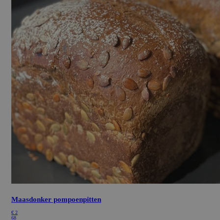
Maasdonker pompoenpitten
€
2
68