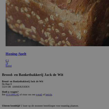
Honing-Spelt
€
3
78
Bestel
Brood- en Banketbakkerij Jack de Wit
Brood- en Banketbakkerij Jack de Wit
De Haar 8
5324 DB AMMERZODEN
Heeft u vragen?
Bel
073-5991245
of stuur ons een
e-mail
of
bericht
.
Uiterste besteltijd
U kunt op dit moment bestellingen voor maandag plaatsen.