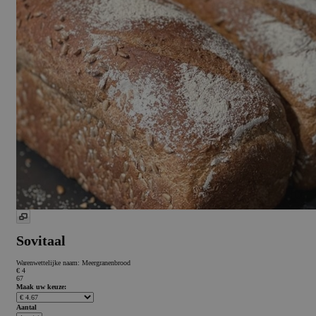
Sovitaal
Warenwettelijke naam:
Meergranenbrood
€ 4
67
Maak uw keuze:
Aantal