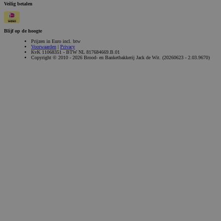
Veilig betalen
Blijf op de hoogte
Prijzen in Euro incl. btw
Voorwaarden
|
Privacy
KvK 11068351 - BTW NL 817684669.B.01
Copyright © 2010 - 2026 Brood- en Banketbakkerij Jack de Wit. (20260623 - 2.03.9670)