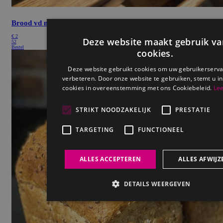
Brood vd maand
€
2
52
Bestel