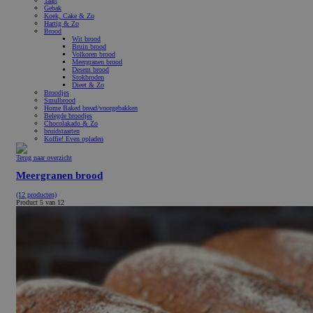
Taart
Gebak
Koek, Cake & Zo
Hartig & Zo
Brood
Wit brood
Bruin brood
Volkoren brood
Meergranen brood
Desem brood
Stokbroden
Dieet & Zo
Broodjes
Smulbrood
Home Baked bread/voorgebakken
Belegde broodjes
Chocolakado & Zo
bruidstaarten
Koffie! Even opladen
Terug naar overzicht
Meergranen brood
(12 producten)
Product 5 van 12