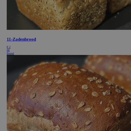
11-Zadenbrood
€
2
68
Bestel