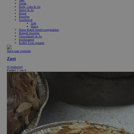
Taart
Gebak
Koek, Cake & Zo
Hartig & Zo
Brood
Broodjes
Smulbrood
Zoet
Hartig
Home Baked bread/voorgebakken
Belegde broodjes
Chocolakado & Zo
bruidstaarten
Koffie! Even opladen
Terug naar overzicht
Zoet
(6 producten)
Product 1 van 6