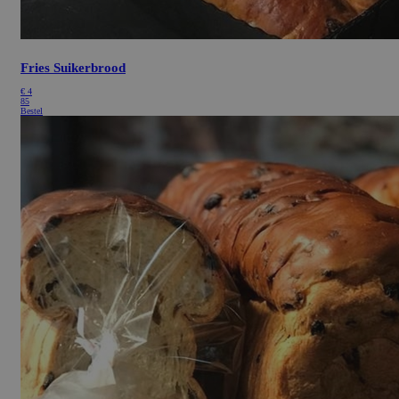
Fries Suikerbrood
€
4
85
Bestel