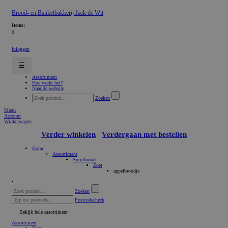
Brood- en Banketbakkerij Jack de Wit
Items:
0
Inloggen
☰
Assortiment
Hoe werkt het?
Naar de website
Zoeken
Menu
Account
Winkelwagen
Verder winkelen
Verdergaan met bestellen
Home
Assortiment
Smulbrood
Zoet
appelbroodje
Zoeken
Postcodecheck
Bekijk hele assortiment
Assortiment