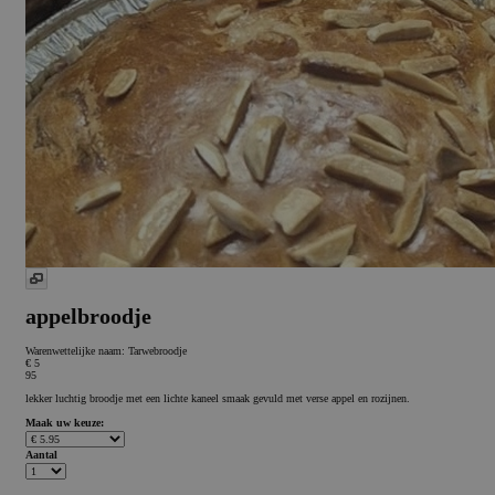
appelbroodje
Warenwettelijke naam:
Tarwebroodje
€ 5
95
lekker luchtig broodje met een lichte kaneel smaak gevuld met verse appel en rozijnen.
Maak uw keuze:
Aantal