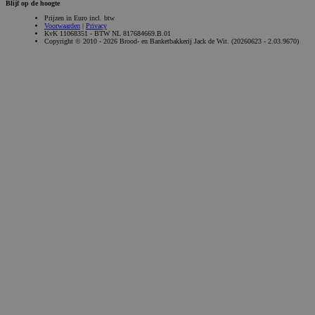
Blijf op de hoogte
Prijzen in Euro incl. btw
Voorwaarden
|
Privacy
KvK 11068351 - BTW NL 817684669.B.01
Copyright © 2010 - 2026 Brood- en Banketbakkerij Jack de Wit. (20260623 - 2.03.9670)