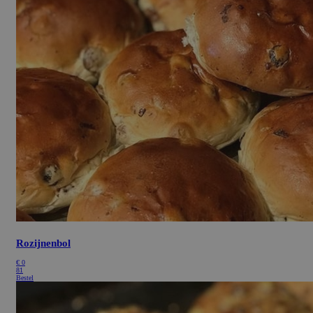
Rozijnenbol
€
0
81
Bestel