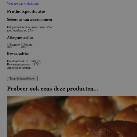
Voeg toe aan winkelmand
Productspecificatie
Seizoenen van assortimenten
Dit product is
door assortiment 'Zoet'
niet leverbaar op 27-4
Allergene stoffen
Bewaaradvies
Houdbaarheid: ca. 5 dag(en).
Bewaartemperatuur: 18 °C
Afgedekt in kratten
Probeer ook eens deze producten...