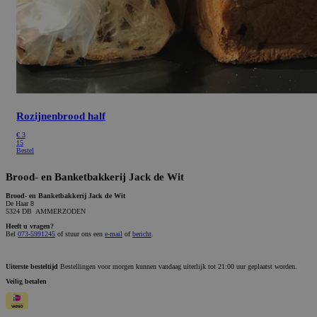
Rozijnenbrood half
€
3
15
Bestel
Brood- en Banketbakkerij Jack de Wit
Brood- en Banketbakkerij Jack de Wit
De Haar 8
5324 DB AMMERZODEN
Heeft u vragen?
Bel
073-5991245
of stuur ons een
e-mail
of
bericht
.
Uiterste besteltijd
Bestellingen voor morgen kunnen vandaag uiterlijk tot 21:00 uur geplaatst worden.
Veilig betalen